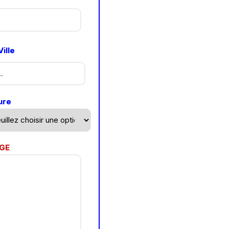
ille
ure
GE