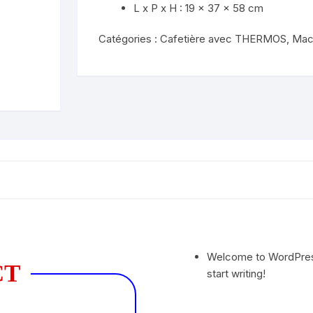
L x P x H : 19 x 37 x 58 cm
Catégories :
Cafetière avec THERMOS
,
Mac
Welcome to WordPress. 
CT
start writing!