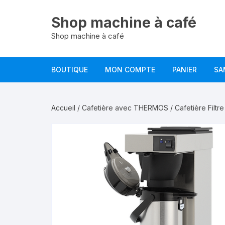
Aller
au
Shop machine à café
contenu
Shop machine à café
BOUTIQUE
MON COMPTE
PANIER
SA
Accueil
/
Cafetière avec THERMOS
/ Cafetière Filtr