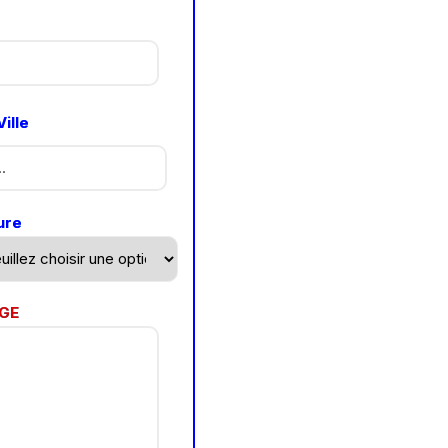
ille
ure
GE