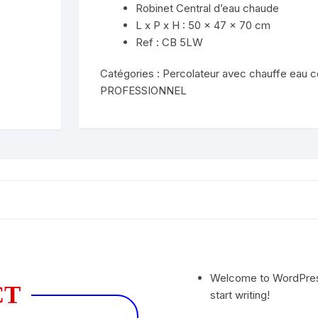
Robinet Central d’eau chaude
L x P x H : 50 x 47 x 70 cm
Ref : CB 5LW
Catégories :
Percolateur avec chauffe eau c
PROFESSIONNEL
Welcome to WordPress. 
CT
start writing!