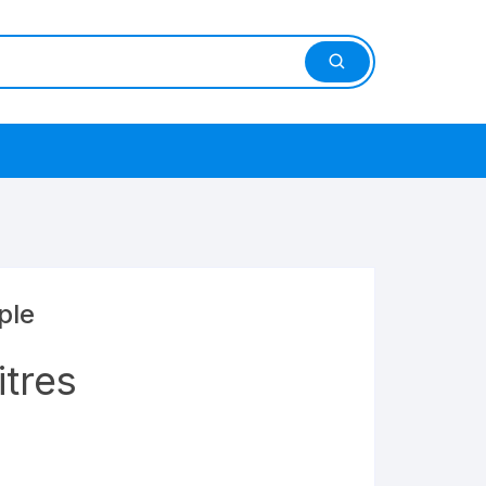
ple
itres