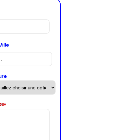
ille
ure
GE